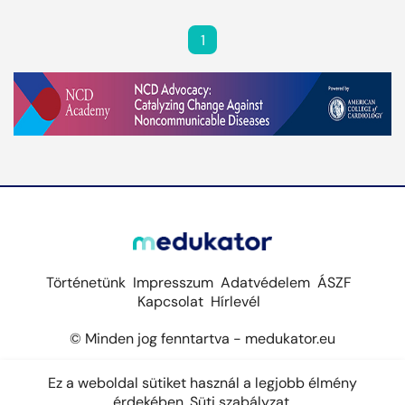
1
Történetünk
Impresszum
Adatvédelem
ÁSZF
Kapcsolat
Hírlevél
© Minden jog fenntartva - medukator.eu
Ez a weboldal sütiket használ a legjobb élmény
érdekében.
Süti szabályzat.