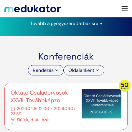
Tovább a gyógyszeradatbázisra ››
Konferenciák
Rendezés
Oldalanként
50
kredit
Oktató Családorvosok
XXVII. Továbbképző
Konferenciája
2026.04.16 12:00 - 2026.06.07
23:59
Siófok, Hotel Azúr
Kuponos konferencia