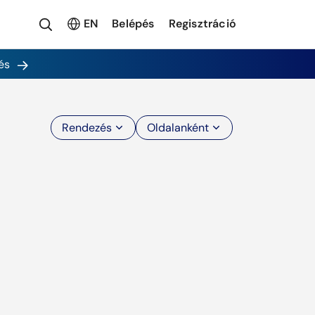
EN
Belépés
Regisztráció
és
Rendezés
Oldalanként