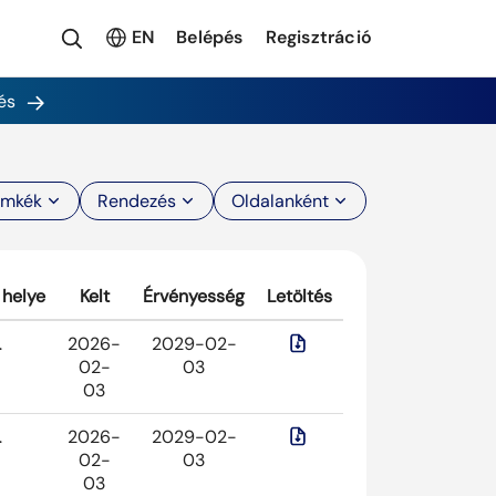
EN
Belépés
Regisztráció
és
ímkék
Rendezés
Oldalanként
 helye
Kelt
Érvényesség
Letöltés
.
2026-
2029-02-
02-
03
03
.
2026-
2029-02-
02-
03
03