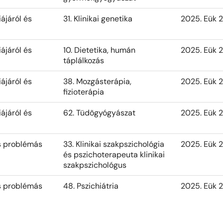
iájáról és
31. Klinikai genetika
2025. Eük 2
iájáról és
10. Dietetika, humán
2025. Eük 2
táplálkozás
iájáról és
38. Mozgásterápia,
2025. Eük 2
fizioterápia
iájáról és
62. Tüdõgyógyászat
2025. Eük 2
és problémás
33. Klinikai szakpszichológia
2025. Eük 2
és pszichoterapeuta klinikai
szakpszichológus
és problémás
48. Pszichiátria
2025. Eük 2