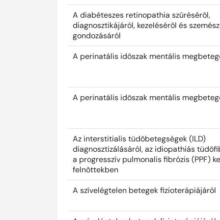
A diabéteszes retinopathia szûrésérõl,
diagnosztikájáról, kezelésérõl és szemész
gondozásáról
A perinatális idõszak mentális megbeteg
A perinatális idõszak mentális megbeteg
Az interstitialis tüdõbetegségek (ILD)
diagnosztizálásáról, az idiopathiás tüdõfi
a progresszív pulmonalis fibrózis (PPF) k
felnõttekben
A szívelégtelen betegek fizioterápiájáról