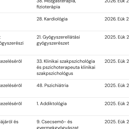
38. Mozgásterápia,
2026. Eük 2
fizioterápia
28. Kardiológia
2026. Eük 2
t
21. Gyógyszerellátási
2025. Eük 2
ógyszerészi
gyógyszerészet
kezelésérõl
33. Klinikai szakpszichológia
2025. Eük 2
és pszichoterapeuta klinikai
szakpszichológus
kezelésérõl
48. Pszichiátria
2025. Eük 2
kezelésérõl
1. Addiktológia
2025. Eük 2
iájáról és
9. Csecsemõ- és
2025. Eük 2
gyermekgyógyászat