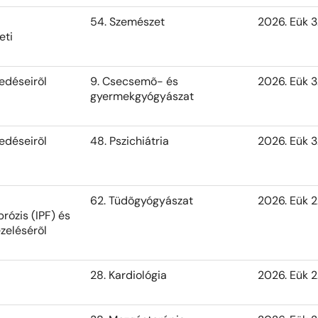
54. Szemészet
2026. Eük 3
eti
edéseirõl
9. Csecsemõ- és
2026. Eük 3
gyermekgyógyászat
edéseirõl
48. Pszichiátria
2026. Eük 3
62. Tüdõgyógyászat
2026. Eük 2
brózis (IPF) és
ezelésérõl
28. Kardiológia
2026. Eük 2