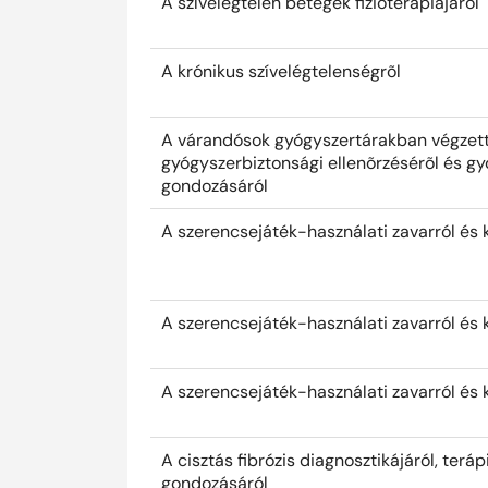
A szívelégtelen betegek fizioterápiájáról
A krónikus szívelégtelenségrõl
A várandósok gyógyszertárakban végzet
gyógyszerbiztonsági ellenõrzésérõl és gy
gondozásáról
A szerencsejáték-használati zavarról és 
A szerencsejáték-használati zavarról és 
A szerencsejáték-használati zavarról és 
A cisztás fibrózis diagnosztikájáról, teráp
gondozásáról