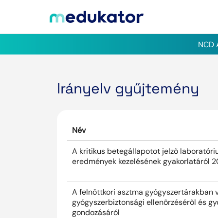
NCD A
Irányelv gyűjtemény
Név
A kritikus betegállapotot jelzõ laboratóri
eredmények kezelésének gyakorlatáról
A felnõttkori asztma gyógyszertárakban 
gyógyszerbiztonsági ellenõrzésérõl és gy
gondozásáról