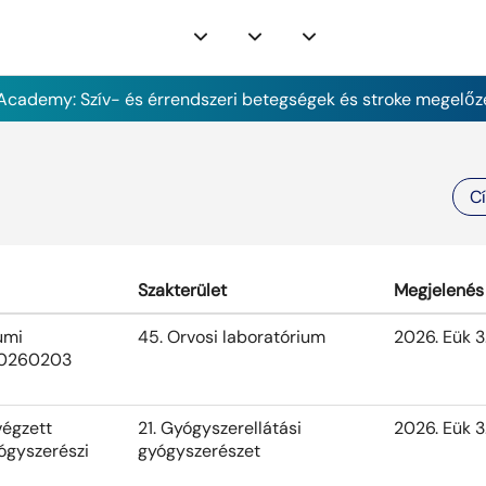
cademy: Szív- és érrendszeri betegségek és stroke megelőz
C
Szakterület
Megjelenés
umi
45. Orvosi laboratórium
2026. Eük 3
 20260203
végzett
21. Gyógyszerellátási
2026. Eük 3
ógyszerészi
gyógyszerészet