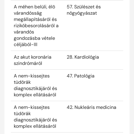
A méhen belüli, élõ
57. Szülészet és
2025
várandósság
nõgyógyászat
megállapításáról és
rizikóbesorolásáról a
várandós
gondozásba vétele
céljából-III
Az akut koronária
28. Kardiológia
2025
szindrómáról
A nem-kissejtes
47. Patológia
2025
tüdõrák
diagnosztikájáról és
komplex ellátásáról
A nem-kissejtes
42. Nukleáris medicina
2025
tüdõrák
diagnosztikájáról és
komplex ellátásáról