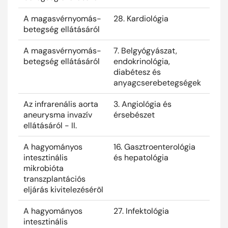
A magasvérnyomás-
28. Kardiológia
2025
betegség ellátásáról
A magasvérnyomás-
7. Belgyógyászat,
2025
betegség ellátásáról
endokrinológia,
diabétesz és
anyagcserebetegségek
Az infrarenális aorta
3. Angiológia és
2025
aneurysma invazív
érsebészet
ellátásáról - II.
A hagyományos
16. Gasztroenterológia
2025
intesztinális
és hepatológia
mikrobióta
transzplantációs
eljárás kivitelezésérõl
A hagyományos
27. Infektológia
2025
intesztinális