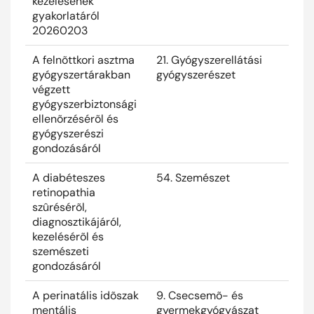
kezelésének
gyakorlatáról
20260203
A felnõttkori asztma
21. Gyógyszerellátási
2026
gyógyszertárakban
gyógyszerészet
végzett
gyógyszerbiztonsági
ellenõrzésérõl és
gyógyszerészi
gondozásáról
A diabéteszes
54. Szemészet
2026
retinopathia
szûrésérõl,
diagnosztikájáról,
kezelésérõl és
szemészeti
gondozásáról
A perinatális idõszak
9. Csecsemõ- és
2026
mentális
gyermekgyógyászat