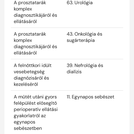
A prosztatarák
63. Urológia
2025
komplex
diagnosztikájáról és
ellátásáról
A prosztatarák
43. Onkológia és
2025
komplex
sugárterápia
diagnosztikájáról és
ellátásáról
A felnõttkori idült
39. Nefrológia és
2025
vesebetegség
dialízis
diagnózisáról és
kezelésérõl
A mûtét utáni gyors
11. Egynapos sebészet
2025
felépülést elõsegítõ
perioperatív ellátási
gyakorlatról az
egynapos
sebészetben