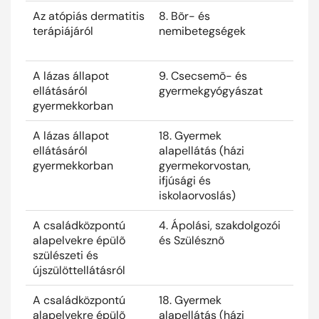
Az atópiás dermatitis
8. Bõr- és
2025
terápiájáról
nemibetegségek
A lázas állapot
9. Csecsemõ- és
2025
ellátásáról
gyermekgyógyászat
gyermekkorban
A lázas állapot
18. Gyermek
2025
ellátásáról
alapellátás (házi
gyermekkorban
gyermekorvostan,
ifjúsági és
iskolaorvoslás)
A családközpontú
4. Ápolási, szakdolgozói
2025
alapelvekre épülõ
és Szülésznõ
szülészeti és
újszülöttellátásról
A családközpontú
18. Gyermek
2025
alapelvekre épülõ
alapellátás (házi