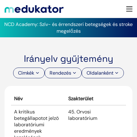
NCD Academy: Szív- és érrendszeri betegségek és stroke
megelőzés
Irányelv gyűjtemény
Címkék
Rendezés
Oldalanként
Név
Szakterület
Megj
A kritikus
45. Orvosi
2026
betegállapotot jelzõ
laboratórium
laboratóriumi
eredmények