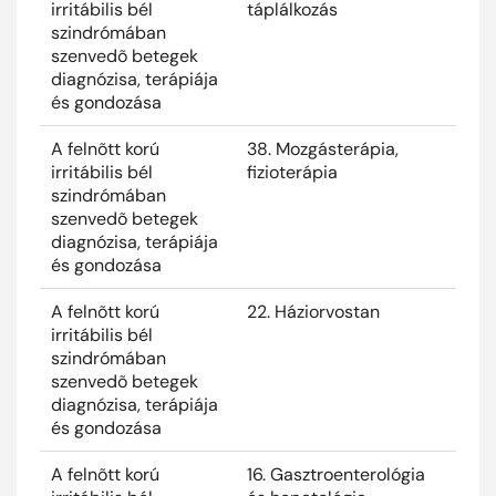
irritábilis bél
táplálkozás
szindrómában
szenvedõ betegek
diagnózisa, terápiája
és gondozása
A felnõtt korú
38. Mozgásterápia,
2024
irritábilis bél
fizioterápia
szindrómában
szenvedõ betegek
diagnózisa, terápiája
és gondozása
A felnõtt korú
22. Háziorvostan
2024
irritábilis bél
szindrómában
szenvedõ betegek
diagnózisa, terápiája
és gondozása
A felnõtt korú
16. Gasztroenterológia
2024