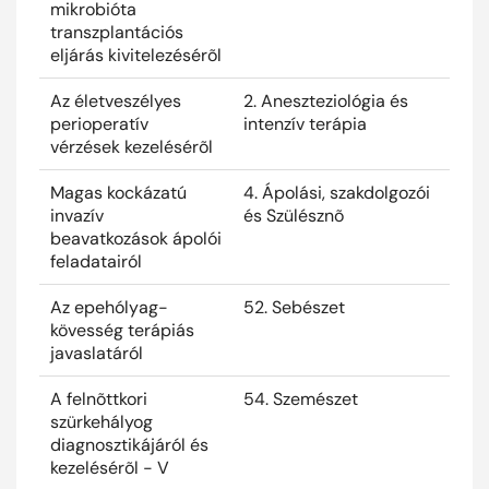
mikrobióta
transzplantációs
eljárás kivitelezésérõl
Az életveszélyes
2. Aneszteziológia és
2025
perioperatív
intenzív terápia
vérzések kezelésérõl
Magas kockázatú
4. Ápolási, szakdolgozói
2025
invazív
és Szülésznõ
beavatkozások ápolói
feladatairól
Az epehólyag-
52. Sebészet
2025
kövesség terápiás
javaslatáról
A felnõttkori
54. Szemészet
2025
szürkehályog
diagnosztikájáról és
kezelésérõl - V