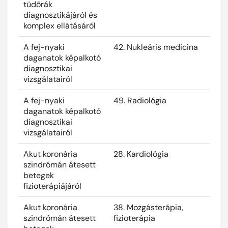
tüdõrák
diagnosztikájáról és
komplex ellátásáról
A fej-nyaki
42. Nukleáris medicina
2025
daganatok képalkotó
diagnosztikai
vizsgálatairól
A fej-nyaki
49. Radiológia
2025
daganatok képalkotó
diagnosztikai
vizsgálatairól
Akut koronária
28. Kardiológia
2025
szindrómán átesett
betegek
fizioterápiájáról
Akut koronária
38. Mozgásterápia,
2025
szindrómán átesett
fizioterápia