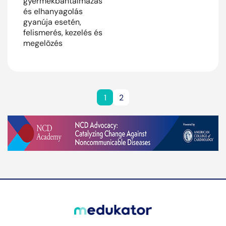
gyermekbántalmazás
és elhanyagolás
gyanúja esetén,
felismerés, kezelés és
megelõzés
1
2