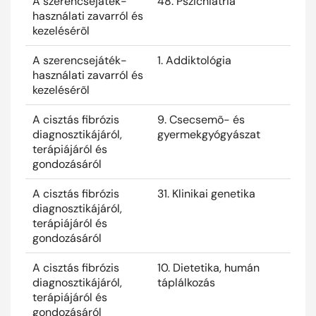
A szerencsejáték-
48. Pszichiátria
2025
használati zavarról és
kezelésérõl
A szerencsejáték-
1. Addiktológia
2025
használati zavarról és
kezelésérõl
A cisztás fibrózis
9. Csecsemõ- és
2025
diagnosztikájáról,
gyermekgyógyászat
terápiájáról és
gondozásáról
A cisztás fibrózis
31. Klinikai genetika
2025
diagnosztikájáról,
terápiájáról és
gondozásáról
A cisztás fibrózis
10. Dietetika, humán
2025
diagnosztikájáról,
táplálkozás
terápiájáról és
gondozásáról