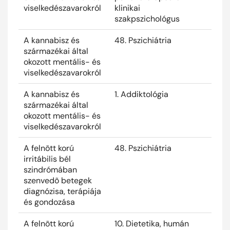
viselkedészavarokról
klinikai
szakpszichológus
A kannabisz és
48. Pszichiátria
2024
származékai által
okozott mentális- és
viselkedészavarokról
A kannabisz és
1. Addiktológia
2024
származékai által
okozott mentális- és
viselkedészavarokról
A felnõtt korú
48. Pszichiátria
2024
irritábilis bél
szindrómában
szenvedõ betegek
diagnózisa, terápiája
és gondozása
A felnõtt korú
10. Dietetika, humán
2024