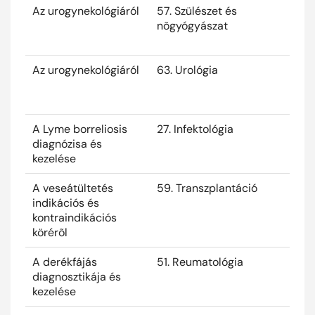
Az urogynekológiáról
57. Szülészet és
2024
nõgyógyászat
Az urogynekológiáról
63. Urológia
2024
A Lyme borreliosis
27. Infektológia
2024
diagnózisa és
kezelése
A veseátültetés
59. Transzplantáció
2024
indikációs és
kontraindikációs
körérõl
A derékfájás
51. Reumatológia
2024
diagnosztikája és
kezelése