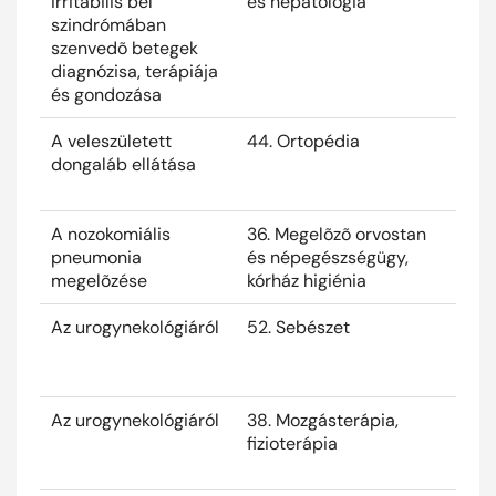
irritábilis bél
és hepatológia
szindrómában
szenvedõ betegek
diagnózisa, terápiája
és gondozása
A veleszületett
44. Ortopédia
2024
dongaláb ellátása
A nozokomiális
36. Megelõzõ orvostan
2024
pneumonia
és népegészségügy,
megelõzése
kórház higiénia
Az urogynekológiáról
52. Sebészet
2024
Az urogynekológiáról
38. Mozgásterápia,
2024
fizioterápia