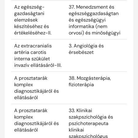
Az egészség-
37. Menedzsment és
2025
gazdaságtani
egészséggazdaságtan
elemzések
és egészségügyi
készítéséhez és
informatika (nem
értékeléséhez-II.
orvosi) és minõségügyi
Az extracranialis
3. Angiológia és
2025
artéria carotis
érsebészet
interna szûkület
invazív ellátásáról-III.
A prosztatarák
38. Mozgásterápia,
2025
komplex
fizioterápia
diagnosztikájáról és
ellátásáról
A prosztatarák
33. Klinikai
2025
komplex
szakpszichológia és
diagnosztikájáról és
pszichoterapeuta
ellátásáról
klinikai
szakpszichológus