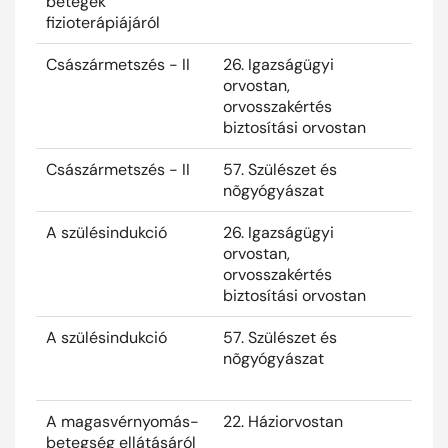
betegek
fizioterápiájáról
Császármetszés - II
26. Igazságügyi
2025
orvostan,
orvosszakértés
biztosítási orvostan
Császármetszés - II
57. Szülészet és
2025
nõgyógyászat
A szülésindukció
26. Igazságügyi
2025
orvostan,
orvosszakértés
biztosítási orvostan
A szülésindukció
57. Szülészet és
2025
nõgyógyászat
A magasvérnyomás-
22. Háziorvostan
2025
betegség ellátásáról