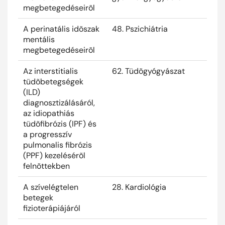
megbetegedéseirõl
A perinatális idõszak
48. Pszichiátria
2026
mentális
megbetegedéseirõl
Az interstitialis
62. Tüdõgyógyászat
2026
tüdõbetegségek
(ILD)
diagnosztizálásáról,
az idiopathiás
tüdõfibrózis (IPF) és
a progresszív
pulmonalis fibrózis
(PPF) kezelésérõl
felnõttekben
A szívelégtelen
28. Kardiológia
2026
betegek
fizioterápiájáról