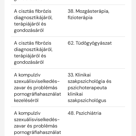
A cisztás fibrózis
38. Mozgásterápia,
2025
diagnosztikájáról,
fizioterápia
terápiájáról és
gondozásáról
A cisztás fibrózis
62. Tüdõgyógyászat
2025
diagnosztikájáról,
terápiájáról és
gondozásáról
A kompulzív
33. Klinikai
2025
szexuálisviselkedés-
szakpszichológia és
zavar és problémás
pszichoterapeuta
pornográfiahasználat
klinikai
kezelésérõl
szakpszichológus
A kompulzív
48. Pszichiátria
2025
szexuálisviselkedés-
zavar és problémás
pornográfiahasználat