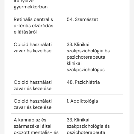
irányelve
gyermekkorban
Retinális centrális
54. Szemészet
2024
artériás elzáródás
ellátásáról
Opioid használati
33. Klinikai
2024
zavar és kezelése
szakpszichológia és
pszichoterapeuta
klinikai
szakpszichológus
Opioid használati
48. Pszichiátria
2024
zavar és kezelése
Opioid használati
1. Addiktológia
2024
zavar és kezelése
A kannabisz és
33. Klinikai
2024
származékai által
szakpszichológia és
okozott mentális- és
pszichoterapeuta