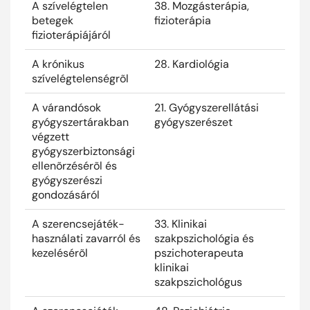
A szívelégtelen
38. Mozgásterápia,
2026
betegek
fizioterápia
fizioterápiájáról
A krónikus
28. Kardiológia
2026
szívelégtelenségrõl
A várandósok
21. Gyógyszerellátási
2025
gyógyszertárakban
gyógyszerészet
végzett
gyógyszerbiztonsági
ellenõrzésérõl és
gyógyszerészi
gondozásáról
A szerencsejáték-
33. Klinikai
2025
használati zavarról és
szakpszichológia és
kezelésérõl
pszichoterapeuta
klinikai
szakpszichológus