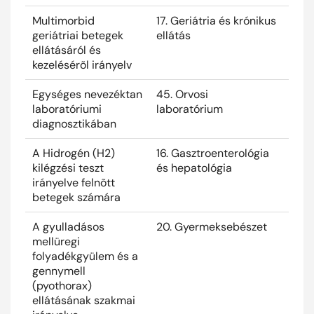
Multimorbid
17. Geriátria és krónikus
2025
geriátriai betegek
ellátás
ellátásáról és
kezelésérõl irányelv
Egységes nevezéktan
45. Orvosi
2025
laboratóriumi
laboratórium
diagnosztikában
A Hidrogén (H2)
16. Gasztroenterológia
2024
kilégzési teszt
és hepatológia
irányelve felnõtt
betegek számára
A gyulladásos
20. Gyermeksebészet
2024
mellüregi
folyadékgyülem és a
gennymell
(pyothorax)
ellátásának szakmai