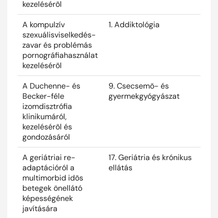
kezelésérõl
A kompulzív
1. Addiktológia
2025
szexuálisviselkedés-
zavar és problémás
pornográfiahasználat
kezelésérõl
A Duchenne- és
9. Csecsemõ- és
2025
Becker-féle
gyermekgyógyászat
izomdisztrófia
klinikumáról,
kezelésérõl és
gondozásáról
A geriátriai re-
17. Geriátria és krónikus
2025
adaptációról a
ellátás
multimorbid idõs
betegek önellátó
képességének
javítására