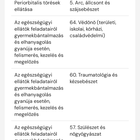
Periorbitalis törések
5. Arc, állcsont és
2024
ellátása
szájsebészet
Az egészségügyi
64. Védõnõ (területi,
2024
ellátók feladatairól
iskolai, kórházi,
gyermekbántalmazás
családvédelmi)
és elhanyagolás
gyanúja esetén,
felismerés, kezelés és
megelõzés
Az egészségügyi
60. Traumatológia és
2024
ellátók feladatairól
kézsebészet
gyermekbántalmazás
és elhanyagolás
gyanúja esetén,
felismerés, kezelés és
megelõzés
Az egészségügyi
57. Szülészet és
2024
ellátók feladatairól
nõgyógyászat