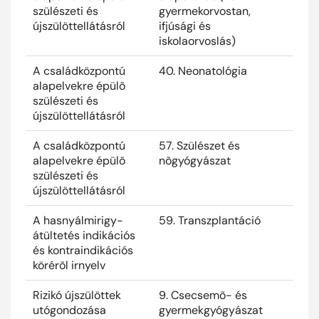
szülészeti és
gyermekorvostan,
újszülöttellátásról
ifjúsági és
iskolaorvoslás)
A családközpontú
40. Neonatológia
2025
alapelvekre épülõ
szülészeti és
újszülöttellátásról
A családközpontú
57. Szülészet és
2025
alapelvekre épülõ
nõgyógyászat
szülészeti és
újszülöttellátásról
A hasnyálmirigy-
59. Transzplantáció
2025
átültetés indikációs
és kontraindikációs
körérõl irnyelv
Rizikó újszülöttek
9. Csecsemõ- és
2025
utógondozása
gyermekgyógyászat