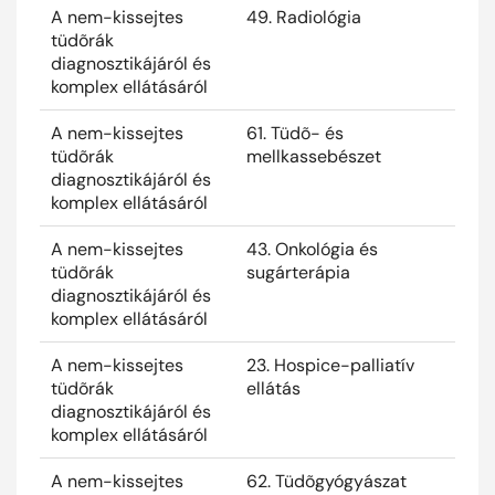
A nem-kissejtes
49. Radiológia
2025
tüdõrák
diagnosztikájáról és
komplex ellátásáról
A nem-kissejtes
61. Tüdõ- és
2025
tüdõrák
mellkassebészet
diagnosztikájáról és
komplex ellátásáról
A nem-kissejtes
43. Onkológia és
2025
tüdõrák
sugárterápia
diagnosztikájáról és
komplex ellátásáról
A nem-kissejtes
23. Hospice-palliatív
2025
tüdõrák
ellátás
diagnosztikájáról és
komplex ellátásáról
A nem-kissejtes
62. Tüdõgyógyászat
2025