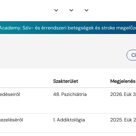
cademy: Szív- és érrendszeri betegségek és stroke megelőz
C
Szakterület
Megjelenés
edéseirõl
48. Pszichiátria
2026. Eük 3
kezelésérõl
1. Addiktológia
2025. Eük 2