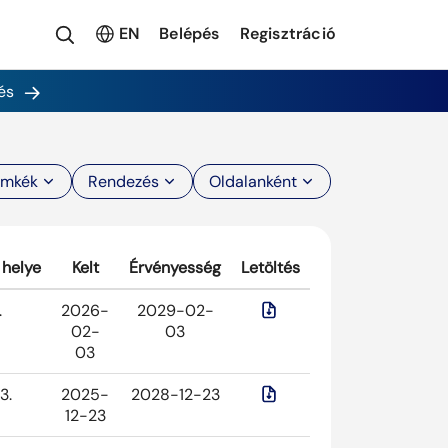
EN
Belépés
Regisztráció
és
ímkék
Rendezés
Oldalanként
 helye
Kelt
Érvényesség
Letöltés
.
2026-
2029-02-
02-
03
03
3.
2025-
2028-12-23
12-23