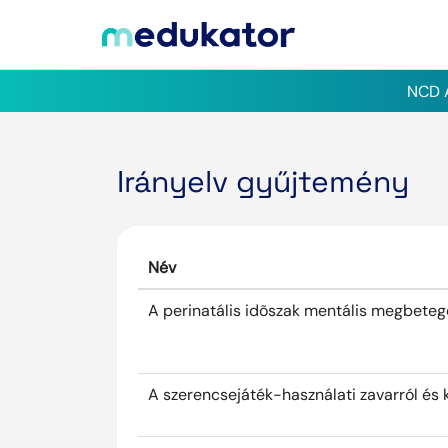
NCD A
Irányelv gyűjtemény
Név
A perinatális idõszak mentális megbeteg
A szerencsejáték-használati zavarról és 