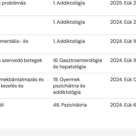
és problémás
1. Addiktológia
2025. Eük 2
1. Addiktológia
2024. Eük 2
 mentális- és
1. Addiktológia
2024. Eük 1
an szenvedõ betegek
16. Gasztroenterológia
2024. Eük 1
és hepatológia
ermekbántalmazás és
19. Gyermek
2024. Eük 1
 kezelés és
pszichiátria és
addiktológia
ól
48. Pszichiátria
2024. Eük 6