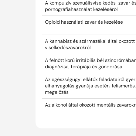
A kompulzív szexuálisviselkedés-zavar 
pornográfiahasználat kezelésérõl
Opioid használati zavar és kezelése
A kannabisz és származékai által okozott
viselkedészavarokról
A felnõtt korú irritábilis bél szindrómáb
diagnózisa, terápiája és gondozása
Az egészségügyi ellátók feladatairól gy
elhanyagolás gyanúja esetén, felismerés,
megelõzés
Az alkohol által okozott mentális zavarokr