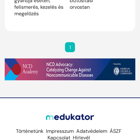
gyanúja esetén,
biztosítási
felismerés, kezelés és
orvostan
megelõzés
1
Történetünk
Impresszum
Adatvédelem
ÁSZF
Kapcsolat
Hírlevél