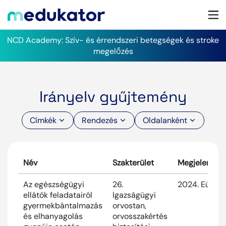
NCD Academy: Szív- és érrendszeri betegségek és stroke
megelőzés
Irányelv gyűjtemény
Címkék
Rendezés
Oldalanként
Név
Szakterület
Megjelenés h
Az egészségügyi
26.
2024. Eük 12.
ellátók feladatairól
Igazságügyi
gyermekbántalmazás
orvostan,
és elhanyagolás
orvosszakértés