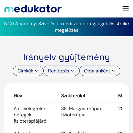
NCD Academy: Szív- és érrendszeri betegségek és stroke
megelőzés
Irányelv gyűjtemény
Címkék
Rendezés
Oldalanként
Név
Szakterület
Megjel
A szívelégtelen
38. Mozgásterápia,
2026. 
betegek
fizioterápia
fizioterápiájáról