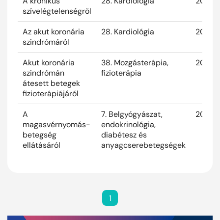
A krónikus
28. Kardiológia
2026. 
szívelégtelenségrõl
Az akut koronária
28. Kardiológia
2025. 
szindrómáról
Akut koronária
38. Mozgásterápia,
2025. 
szindrómán
fizioterápia
átesett betegek
fizioterápiájáról
A
7. Belgyógyászat,
2025. 
magasvérnyomás-
endokrinológia,
betegség
diabétesz és
ellátásáról
anyagcserebetegségek
1