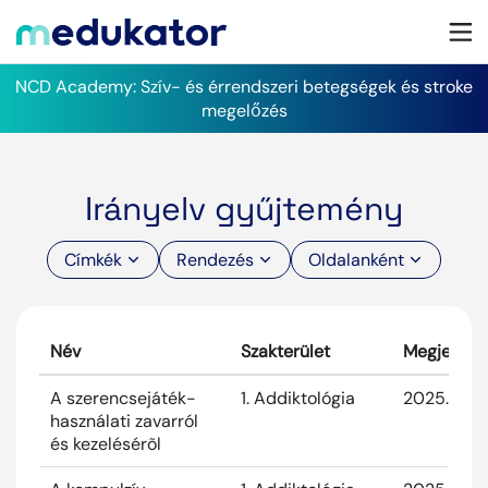
NCD Academy: Szív- és érrendszeri betegségek és stroke
megelőzés
Irányelv gyűjtemény
Címkék
Rendezés
Oldalanként
Név
Szakterület
Megjelené
A szerencsejáték-
1. Addiktológia
2025. Eük 
használati zavarról
és kezelésérõl