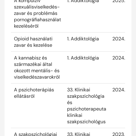
A kompulzív
1. Addiktológia
2025. Eük 
szexuálisviselkedés-
zavar és problémás
pornográfiahasználat
kezelésérõl
Opioid használati
1. Addiktológia
2024. Eük 
zavar és kezelése
A kannabisz és
1. Addiktológia
2024. Eük 
származékai által
okozott mentális- és
viselkedészavarokról
A pszichoterápiás
33. Klinikai
2024. Eük 
ellátásról
szakpszichológia
és
pszichoterapeuta
klinikai
szakpszichológus
A szakpszichológiai
33. Klinikai
2023, Eük 