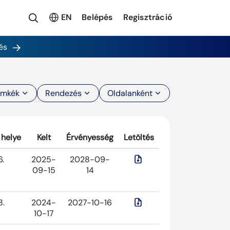
EN
Belépés
Regisztráció
és
ímkék
Rendezés
Oldalanként
 helye
Kelt
Érvényesség
Letöltés
6.
2025-
2028-09-
09-15
14
8.
2024-
2027-10-16
10-17