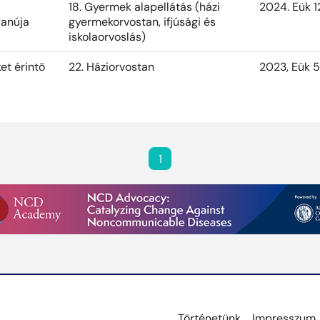
18. Gyermek alapellátás (házi
2024. Eük 1
yanúja
gyermekorvostan, ifjúsági és
iskolaorvoslás)
et érintõ
22. Háziorvostan
2023, Eük 5
1
Történetünk
Impresszum