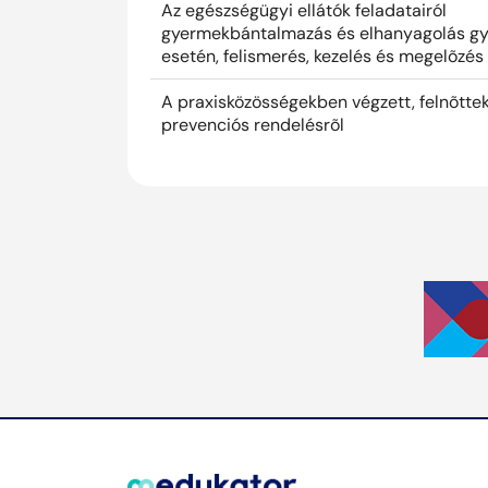
Az egészségügyi ellátók feladatairól
gyermekbántalmazás és elhanyagolás g
esetén, felismerés, kezelés és megelõzés
A praxisközösségekben végzett, felnõttek
prevenciós rendelésrõl