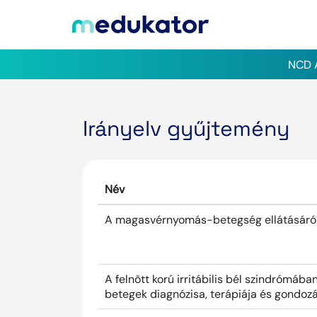
NCD A
Irányelv gyűjtemény
Név
A magasvérnyomás-betegség ellátásáró
A felnõtt korú irritábilis bél szindrómáb
betegek diagnózisa, terápiája és gondoz