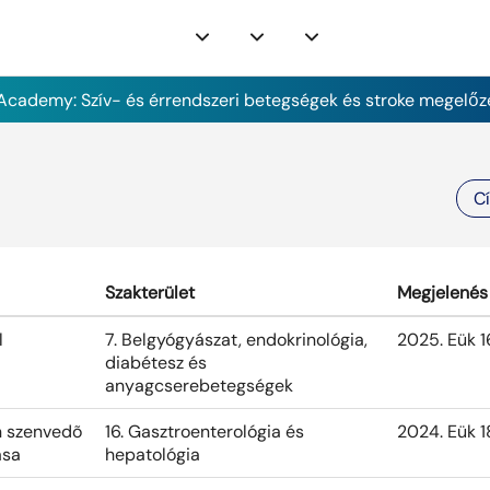
cademy: Szív- és érrendszeri betegségek és stroke megelőz
C
Szakterület
Megjelenés
l
7. Belgyógyászat, endokrinológia,
2025. Eük 1
diabétesz és
anyagcserebetegségek
an szenvedõ
16. Gasztroenterológia és
2024. Eük 1
ása
hepatológia