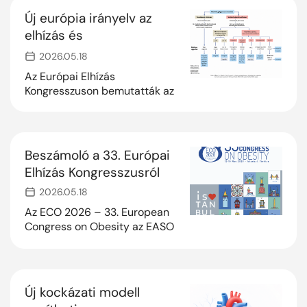
betegeknél
Új európia irányelv az
vérnyomáscsökkentő hatást
elhízás és
eredményezhet.
szövődményeinek
2026.05.18
gyógyszeres kezelésére
Az Európai Elhízás
Kongresszuson bemutatták az
Európai Elhízástudományi
Társaság (EASO) 2026-os
frissített az elhízás és annak
szövődményeinek
Beszámoló a 33. Európai
gyógyszeres kezeléséről szóló
Elhízás Kongresszusról
keretrendszerét. A frissítés új
randomizált klinikai
2026.05.18
vizsgálatok eredményeit építi
Az ECO 2026 – 33. European
be, különösen a
Congress on Obesity az EASO
testsúlycsökkentés és a
szervezésében került
májbetegségek területén.
megrendezésre 2026. május
12–15. között Isztambulban,
Törökországban. A
Új kockázati modell
kongresszus célja az