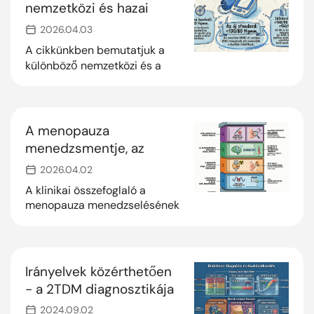
nemzetközi és hazai
ajánlások
2026.04.03
összehasonlítása
A cikkünkben bemutatjuk a
különböző nemzetközi és a
magyar ajánlásban
meghatározott vérnyomás
célértékeket
A menopauza
menedzsmentje, az
emlőrák kockázati
2026.04.02
tényezői és az onkológiai
A klinikai összefoglaló a
szemléletváltás
menopauza menedzselésének
és az onkológiai prevenció
fontosságát hangsúlyozza,
különös tekintettel a
hormonpótló terápia egyénre
Irányelvek közérthetően
szabott időzítésére, az
- a 2TDM diagnosztikája
emlődenzitás szerepére és a
és gondozása
radiojód-kezelés lehetséges
2024.09.02