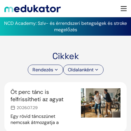
NCD Academy: Szív- és érrendszeri betegségek és stroke
megelőzés
Cikkek
Rendezés
Oldalanként
Öt perc tánc is
felfrissítheti az agyat
2026.07.29
Egy rövid táncszünet
nemcsak átmozgatja a
testünket: javíthatja a