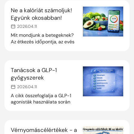
eszünk, hanem az is, hogy
Ne a kalóriát számoljuk!
mikor eszünk.
Együnk okosabban!
2026.04.11
Mit mondjunk a betegeknek?
Az étkezés időpontja, az evés
tempója sőt az is, hogy
mennyire rágjuk meg az ételt,
befolyásolja, hogy mennyi
kalóriát hasznosítunk belőle.
Tanácsok a GLP-1
gyógyszerek
mellékhatásainak
2026.04.11
kezeléséhez
A cikk összefoglalja a GLP-1
agonisták használata során
esetlegesen jelentkező
mellékhatásokat, azok
kivédésének gyakorlati
megoldásait.
Vérnyomáscélértékek - a