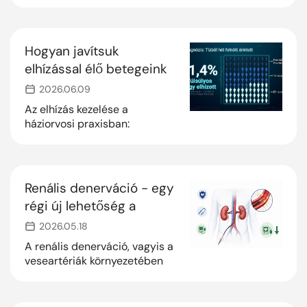
kezelésérõl szóló irányelv
felhasználásával készítettünk
egy gyakorlatorientált
útmutatót háziorvosok
Hogyan javítsuk
számára
elhízással élő betegeink
életkilátásait
2026.06.09
Az elhízás kezelése a
háziorvosi praxisban:
felismerés, empátia, korai
intervenció
Renális denerváció - egy
régi új lehetőség a
rezisztens hipertónia
2026.05.18
kezelésében
A renális denerváció, vagyis a
veseartériák környezetében
futó szimpatikus idegrostok
célzott roncsolása, amely
bizonyos magasvérnyomás-