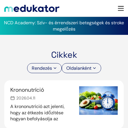
NCD Academy: Szív- és érrendszeri betegségek és stroke
megelőzés
Cikkek
Rendezés
Oldalanként
Krononutríció
2026.04.11
A krononutríció azt jelenti,
hogy az étkezés időzítése
hogyan befolyásolja az
anyagcserét és az