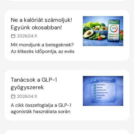
egészséget. Egyszerűbben:
nemcsak az számít, mit
eszünk, hanem az is, hogy
Ne a kalóriát számoljuk!
mikor eszünk.
Együnk okosabban!
2026.04.11
Mit mondjunk a betegeknek?
Az étkezés időpontja, az evés
tempója sőt az is, hogy
mennyire rágjuk meg az ételt,
befolyásolja, hogy mennyi
kalóriát hasznosítunk belőle.
Tanácsok a GLP-1
gyógyszerek
mellékhatásainak
2026.04.11
kezeléséhez
A cikk összefoglalja a GLP-1
agonisták használata során
esetlegesen jelentkező
mellékhatásokat, azok
kivédésének gyakorlati