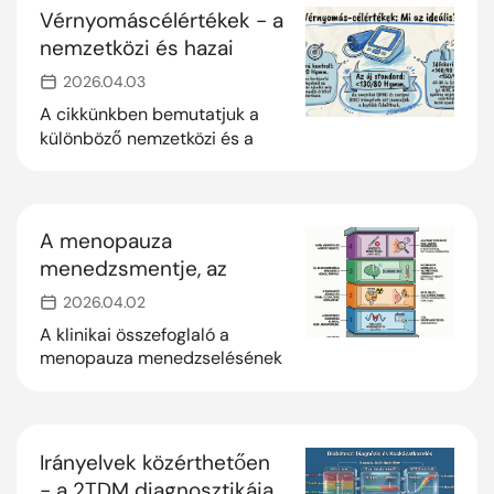
megoldásait.
Vérnyomáscélértékek - a
nemzetközi és hazai
ajánlások
2026.04.03
összehasonlítása
A cikkünkben bemutatjuk a
különböző nemzetközi és a
magyar ajánlásban
meghatározott vérnyomás
célértékeket
A menopauza
menedzsmentje, az
emlőrák kockázati
2026.04.02
tényezői és az onkológiai
A klinikai összefoglaló a
szemléletváltás
menopauza menedzselésének
és az onkológiai prevenció
fontosságát hangsúlyozza,
különös tekintettel a
hormonpótló terápia egyénre
Irányelvek közérthetően
szabott időzítésére, az
- a 2TDM diagnosztikája