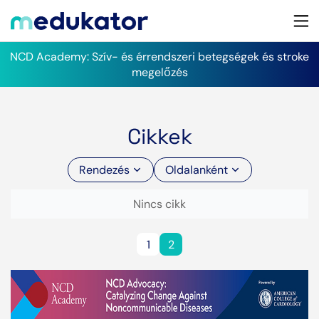
NCD Academy: Szív- és érrendszeri betegségek és stroke
megelőzés
Cikkek
Rendezés
Oldalanként
Nincs cikk
1
2